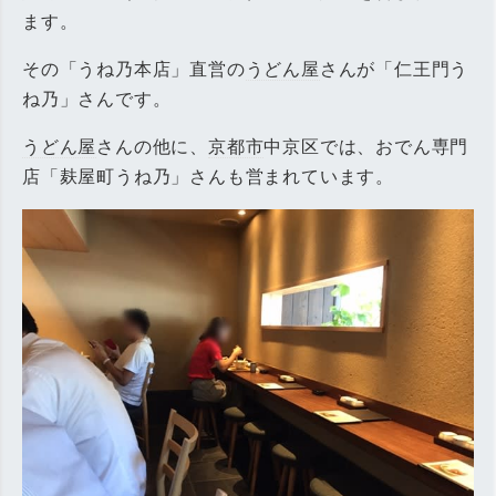
ます。
その「うね乃本店」直営の
うどん屋
さんが「仁王門う
ね乃」さんです。
うどん屋
さんの他に、
京都市
中京区では、おでん専門
店「麸屋町うね乃」さんも営まれています。