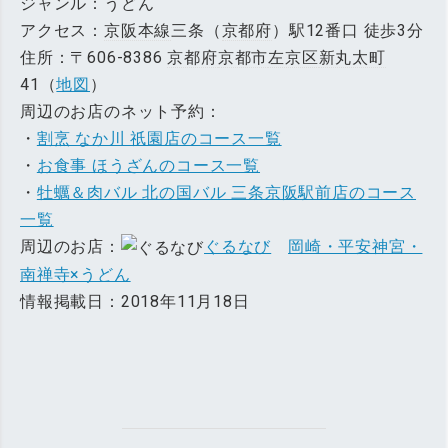
ジャンル：うどん
アクセス：
京阪本線
三条（
京都府
）駅12番口 徒歩3分
住所：〒606-8386
京都府
京都市
左京区
新丸太町
41（
地図
）
周辺のお店のネット予約：
・
割烹 なか川 祇園店のコース一覧
・
お食事 ほうざんのコース一覧
・
牡蠣＆肉バル 北の国バル 三条京阪駅前店のコース
一覧
周辺のお店：
ぐるなび
岡崎・平安神宮・
南禅寺×うどん
情報掲載日：2018年11月18日