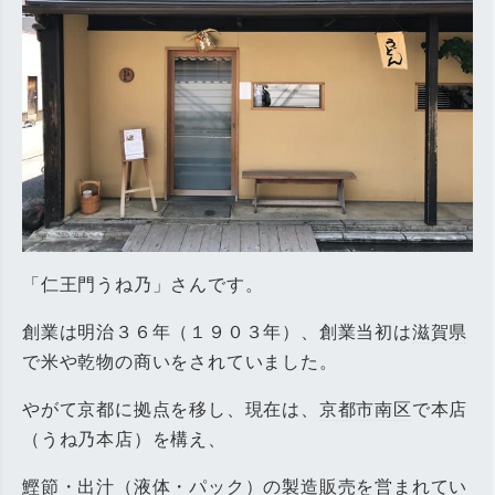
「仁王門うね乃」さんです。
創業は明治３６年（１９０３年）、創業当初は
滋賀県
で米や乾物の商いをされていました。
やがて京都に拠点を移し、現在は、
京都市南区
で本店
（うね乃本店）を構え、
鰹節・出汁（液体・パック）の製造販売を営まれてい