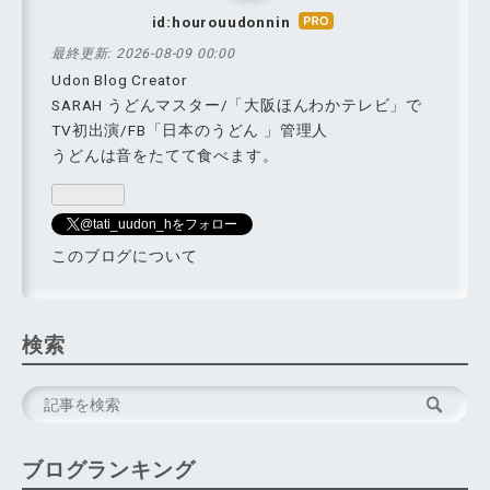
id:hourouudonnin
はて
なブ
最終更新:
2026-08-09 00:00
ログ
Udon Blog Creator
Pro
SARAH うどんマスター/「大阪ほんわかテレビ」で
TV初出演/FB「日本のうどん 」管理人
うどんは音をたてて食べます。
@tati_uudon_hをフォロー
このブログについて
検索
ブログランキング