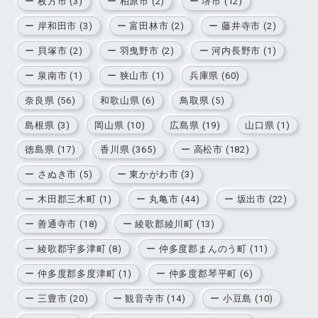
ー 枚方市 (3)
ー 柏原市 (2)
ー 堺市 (12)
ー 岸和田市 (3)
ー 富田林市 (2)
ー 藤井寺市 (2)
ー 貝塚市 (2)
ー 羽曳野市 (2)
ー 河内長野市 (1)
ー 泉南市 (1)
ー 狭山市 (1)
兵庫県 (60)
奈良県 (56)
和歌山県 (6)
鳥取県 (5)
島根県 (3)
岡山県 (10)
広島県 (19)
山口県 (1)
徳島県 (17)
香川県 (365)
ー 高松市 (182)
ー さぬき市 (5)
ー 東かがわ市 (3)
ー 木田郡三木町 (1)
ー 丸亀市 (44)
ー 坂出市 (22)
ー 善通寺市 (18)
ー 綾歌郡綾川町 (13)
ー 綾歌郡宇多津町 (8)
ー 仲多度郡まんのう町 (11)
ー 仲多度郡多度津町 (1)
ー 仲多度郡琴平町 (6)
ー 三豊市 (20)
ー 観音寺市 (14)
ー 小豆島 (10)