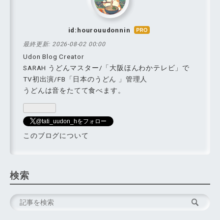
id:hourouudonnin
はて
なブ
最終更新:
2026-08-02 00:00
ログ
Udon Blog Creator
Pro
SARAH うどんマスター/「大阪ほんわかテレビ」で
TV初出演/FB「日本のうどん 」管理人
うどんは音をたてて食べます。
@tati_uudon_hをフォロー
このブログについて
検索